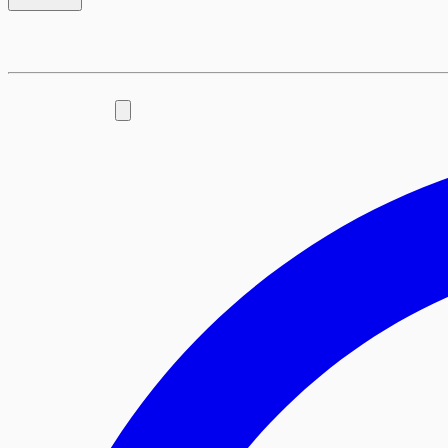
Assine agora mesmo por telefone ou Whatsapp
Fale Conosco:
0800 280 7227
Whatsapp Atendimento: