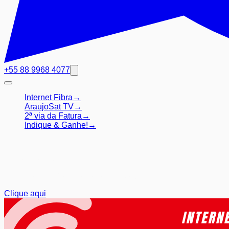
+55 88 9968 4077
Internet Fibra
→
AraujoSat TV
→
2ª via da Fatura
→
Indique & Ganhe!
→
Atendimento ao Cliente
Se você já é cliente e deseja
Suporte
Clique aqui